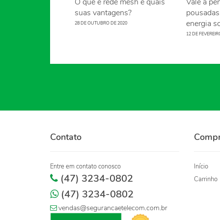
O que é rede mesh e quais
Vale a pen
suas vantagens?
pousadas 
energia so
28 DE OUTUBRO DE 2020
12 DE FEVEREIR
Contato
Comp
Entre em contato conosco
Início
(47) 3234-0802
Carrinho
(47) 3234-0802
vendas@segurancaetelecom.com.br