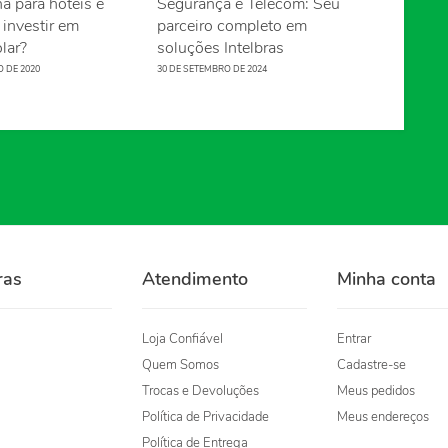
a para hotéis e
Segurança e Telecom: Seu
investir em
parceiro completo em
lar?
soluções Intelbras
O DE 2020
30 DE SETEMBRO DE 2024
ras
Atendimento
Minha conta
Loja Confiável
Entrar
Quem Somos
Cadastre-se
Trocas e Devoluções
Meus pedidos
Política de Privacidade
Meus endereços
Política de Entrega