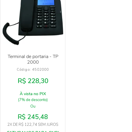
Terminal de portaria - TP
2000
Código: 
4502000
R$ 228,30
À vista no PIX
(7% de desconto)
Ou
R$ 245,48
2X
DE
R$ 122,74
SEM JUROS