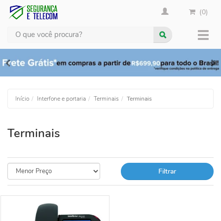
(0)
Busca
Muda
nave
Início
Interfone e portaria
Terminais
Terminais
Terminais
Filtrar