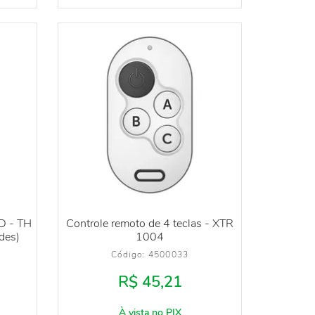
ID - TH
Controle remoto de 4 teclas - XTR
des)
1004
Código: 
4500033
R$ 45,21
À vista no PIX