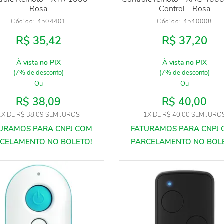
Rosa
Control - Rosa
Código: 
4504401
Código: 
4540008
R$ 35,42
R$ 37,20
À vista no PIX
À vista no PIX
(7% de desconto)
(7% de desconto)
Ou
Ou
R$ 38,09
R$ 40,00
1X
DE
R$ 38,09
SEM JUROS
1X
DE
R$ 40,00
SEM JURO