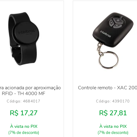
ira acionada por aproximação
Controle remoto - XAC 20
RFID - TH 4000 MF
Código: 
4684017
Código: 
4390170
R$ 17,27
R$ 27,81
À vista no PIX
À vista no PIX
(7% de desconto)
(7% de desconto)