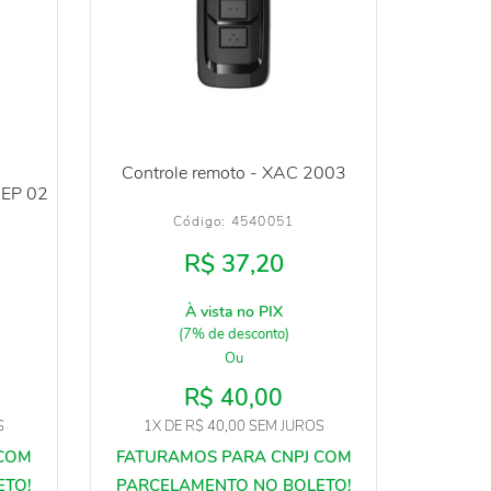
Controle remoto - XAC 2003
 EP 02
Código: 
4540051
R$ 37,20
À vista no PIX
(7% de desconto)
Ou
R$ 40,00
S
1X
DE
R$ 40,00
SEM JUROS