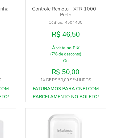
inha -
Controle Remoto - XTR 1000 -
Preto
Código: 
4504400
R$ 46,50
À vista no PIX
(7% de desconto)
Ou
R$ 50,00
S
1X
DE
R$ 50,00
SEM JUROS