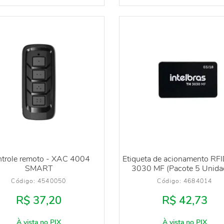
trole remoto - XAC 4004
Etiqueta de acionamento RF
SMART
3030 MF (Pacote 5 Unida
Código: 
4540050
Código: 
4684014
R$ 37,20
R$ 42,73
À vista no PIX
À vista no PIX