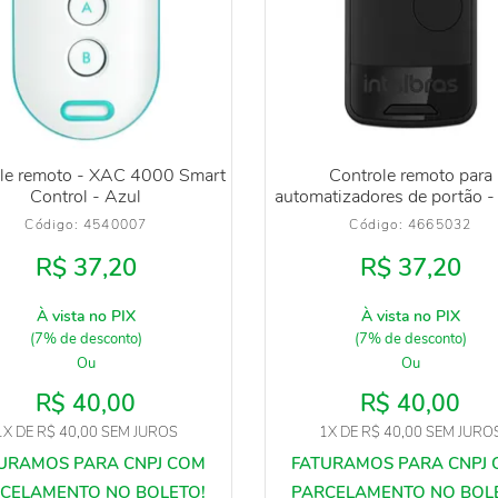
le remoto - XAC 4000 Smart
Controle remoto para
Control - Azul
automatizadores de portão -
Código: 
4540007
Código: 
4665032
R$ 37,20
R$ 37,20
À vista no PIX
À vista no PIX
(7% de desconto)
(7% de desconto)
Ou
Ou
R$ 40,00
R$ 40,00
1X
DE
R$ 40,00
SEM JUROS
1X
DE
R$ 40,00
SEM JURO