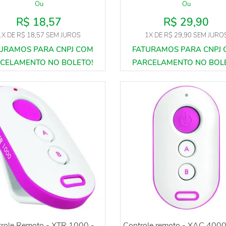
Ou
Ou
R$ 18,57
R$ 29,90
1X
DE
R$ 18,57
SEM JUROS
1X
DE
R$ 29,90
SEM JURO
role Remoto - XTR 1000 -
Controle remoto - XAC 4000