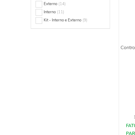
Externo
(14)
R$ 3.000,00 - R$ 3.500,00
(6)
Interno
(11)
R$ 3.500,00 - R$ 4.000,00
(4)
Kit - Interno e Externo
(9)
R$ 4.500,00 - R$ 5.000,00
(1)
Contro