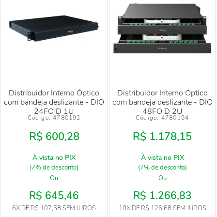
Distribuidor Interno Óptico
Distribuidor Interno Óptico
com bandeja deslizante - DIO
com bandeja deslizante - DIO
24FO D 1U
48FO D 2U
Código: 
4780192
Código: 
4780194
R$ 600,28
R$ 1.178,15
À vista no PIX
À vista no PIX
(7% de desconto)
(7% de desconto)
Ou
Ou
R$ 645,46
R$ 1.266,83
6X
DE
R$ 107,58
SEM JUROS
10X
DE
R$ 126,68
SEM JUROS