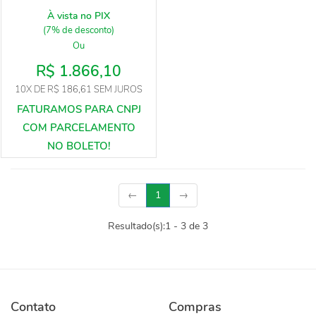
À vista no PIX
(7% de desconto)
Ou
R$ 1.866,10
10X
DE
R$ 186,61
SEM JUROS
(current)
←
1
→
Resultado(s):
1
-
3
de
3
Contato
Compras