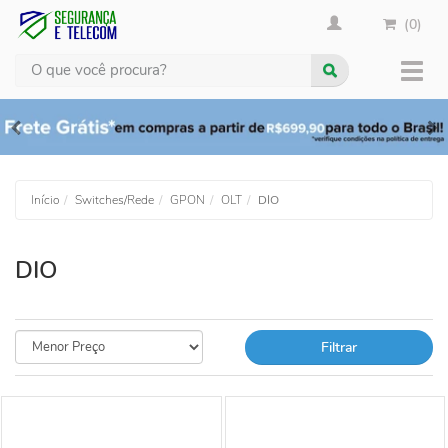
(0)
Busca
Muda
nave
Início
Switches/Rede
GPON
OLT
DIO
DIO
Filtrar