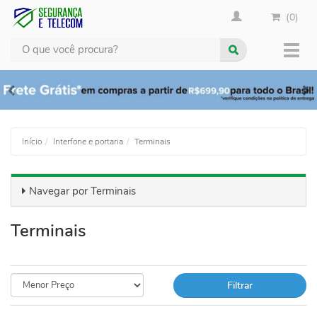
(0)
Busca
Muda
nave
Início
Interfone e portaria
Terminais
Navegar por
Terminais
Terminais
Filtrar