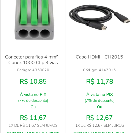
Conector para fios 4 mm² -
Cabo HDMI - CH2015
Conex 1000 Clip 3 vias
Código: 
4850020
Código: 
4142015
R$ 10,85
R$ 11,78
À vista no PIX
À vista no PIX
(7% de desconto)
(7% de desconto)
Ou
Ou
R$ 11,67
R$ 12,67
1X
DE
R$ 11,67
SEM JUROS
1X
DE
R$ 12,67
SEM JUROS