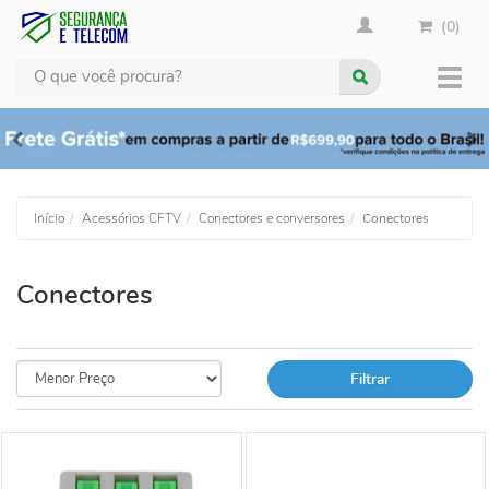
(0)
Busca
Muda
nave
Início
Acessórios CFTV
Conectores e conversores
Conectores
Conectores
Filtrar