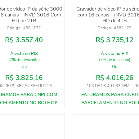
or de vídeo IP da série 3000
Gravador de vídeo IP da sér
6 canais - iNVD 3016 Com
com 16 canais - iNVD 301
HD de 2TB
HD de 4TB
Código: 
4581177
Código: 
4581179
R$ 3.557,40
R$ 3.735,12
À vista no PIX
À vista no PIX
(7% de desconto)
(7% de desconto)
Ou
Ou
R$ 3.825,16
R$ 4.016,26
0X
DE
R$ 382,52
SEM JUROS
10X
DE
R$ 401,63
SEM JUR