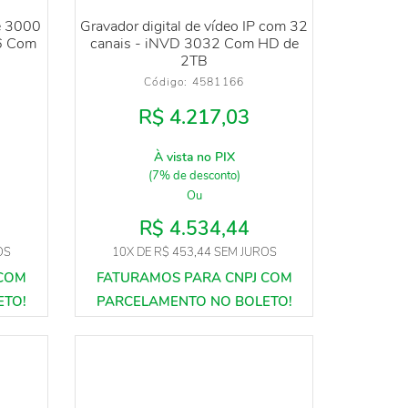
ie 3000
Gravador digital de vídeo IP com 32
6 Com
canais - iNVD 3032 Com HD de
2TB
Código: 
4581166
R$ 4.217,03
À vista no PIX
(7% de desconto)
Ou
R$ 4.534,44
OS
10X
DE
R$ 453,44
SEM JUROS