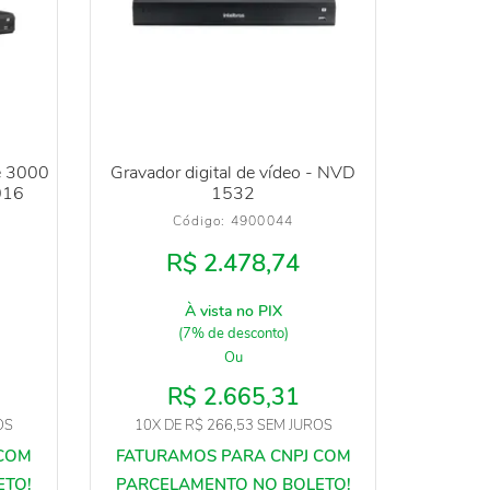
ie 3000
Gravador digital de vídeo - NVD
016
1532
Código: 
4900044
R$ 2.478,74
À vista no PIX
(7% de desconto)
Ou
R$ 2.665,31
OS
10X
DE
R$ 266,53
SEM JUROS