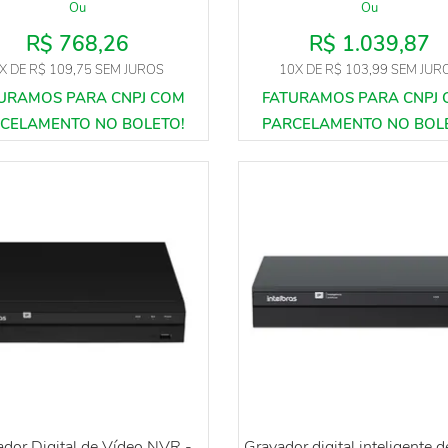
Ou
Ou
R$ 768,26
R$ 1.039,87
X
DE
R$ 109,75
SEM JUROS
10X
DE
R$ 103,99
SEM JUR
dor Digital de Vídeo NVR -
Gravador digital inteligente d