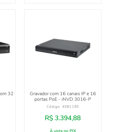
 com 32
Gravador com 16 canais IP e 16
portas PoE - iNVD 3016-P
Código: 
4581195
R$ 3.394,88
À vista no PIX