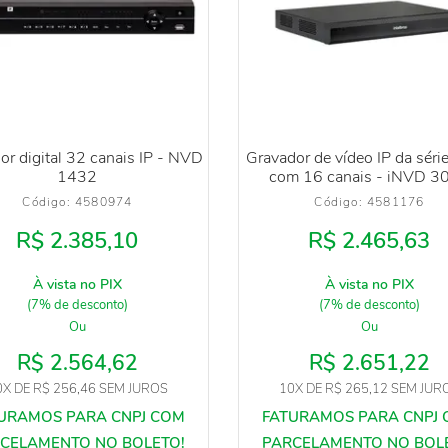
or digital 32 canais IP - NVD
Gravador de vídeo IP da sér
1432
com 16 canais - iNVD 3
Código: 
4580974
Código: 
4581176
R$ 2.385,10
R$ 2.465,63
À vista no PIX
À vista no PIX
(7% de desconto)
(7% de desconto)
Ou
Ou
R$ 2.564,62
R$ 2.651,22
0X
DE
R$ 256,46
SEM JUROS
10X
DE
R$ 265,12
SEM JUR