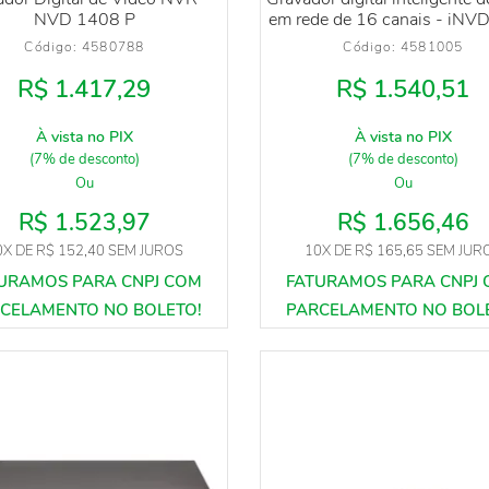
NVD 1408 P
em rede de 16 canais - iNV
Código: 
4580788
Código: 
4581005
R$ 1.417,29
R$ 1.540,51
À vista no PIX
À vista no PIX
(7% de desconto)
(7% de desconto)
Ou
Ou
R$ 1.523,97
R$ 1.656,46
0X
DE
R$ 152,40
SEM JUROS
10X
DE
R$ 165,65
SEM JUR