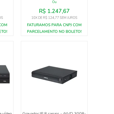
Ou
R$ 1.247,67
OS
10X
DE
R$ 124,77
SEM JUROS
e vídeo
Gravador IP 8 canais - iNVD 3008-