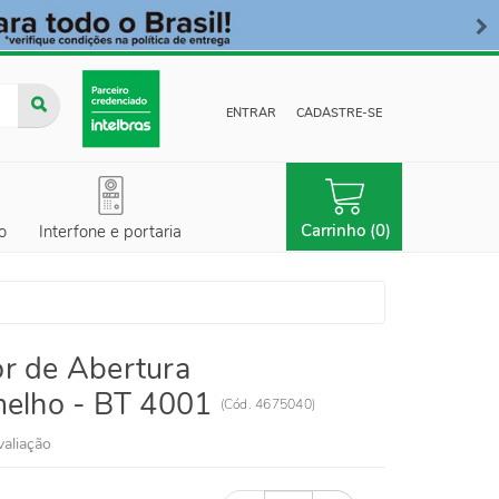
ENTRAR
CADASTRE-SE
Carrinho (0)
o
Interfone e portaria
r de Abertura
melho - BT 4001
(
Cód.
4675040
)
valiação