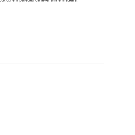
tido em paredes de alvenaria e madeira.