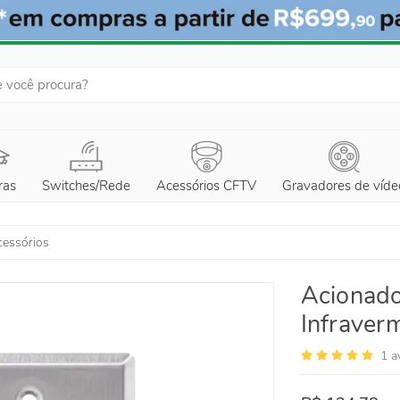
ras
Switches/Rede
Acessórios CFTV
Gravadores de víde
essórios
Acionado
Infraver
1
a