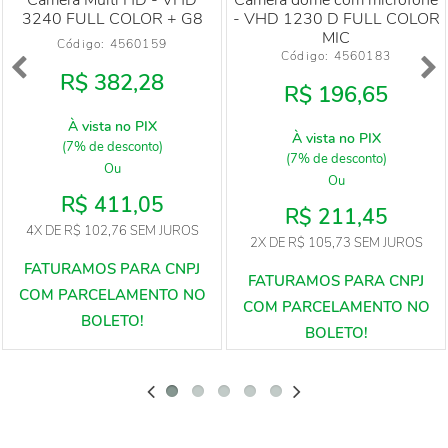
Câmera Multi HD - VHD
Câmera dome com microfone
3240 FULL COLOR + G8
- VHD 1230 D FULL COLOR
MIC
Código: 
4560159
Código: 
4560183
R$ 382,28
R$ 196,65
À vista no PIX
À vista no PIX
(7% de desconto)
(7% de desconto)
Ou
Ou
R$ 411,05
R$ 211,45
4X
DE
R$ 102,76
SEM JUROS
2X
DE
R$ 105,73
SEM JUROS