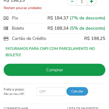
R$ 198,25
Restam poucas unidades
Pix
R$ 184,37
(7% de desconto)
Boleto
R$ 188,34
(5% de desconto)
Cartão de Crédito
R$ 198,25
Comprar
Frete e prazo:
Calcular
Não sei meu CEP
COMPARTILHAR
LISTA DE FAVORITOS