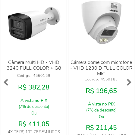
Câmera Multi HD - VHD
Câmera dome com microfone
3240 FULL COLOR + G8
- VHD 1230 D FULL COLOR
MIC
Código: 
4560159
Código: 
4560183
R$ 382,28
R$ 196,65
À vista no PIX
À vista no PIX
(7% de desconto)
(7% de desconto)
Ou
Ou
R$ 411,05
R$ 211,45
4X
DE
R$ 102,76
SEM JUROS