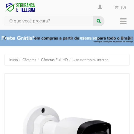
(0)
Busca
Muda
nave
Início
Câmeras
Câmeras Full HD
Uso externo ou interno