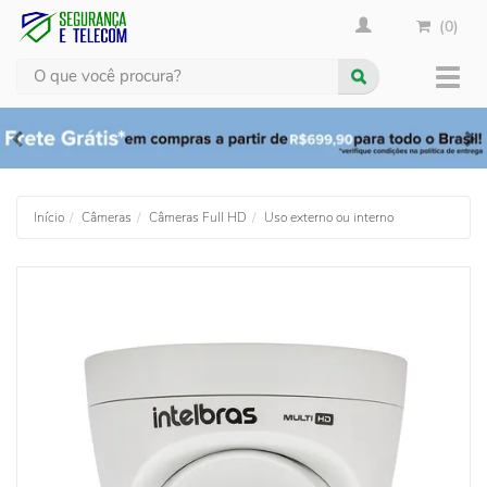
(0)
Busca
Muda
nave
Início
Câmeras
Câmeras Full HD
Uso externo ou interno