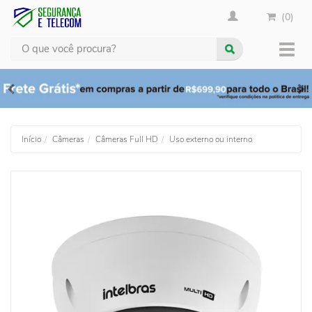
(0)
Busca
Muda
nave
Início
Câmeras
Câmeras Full HD
Uso externo ou interno