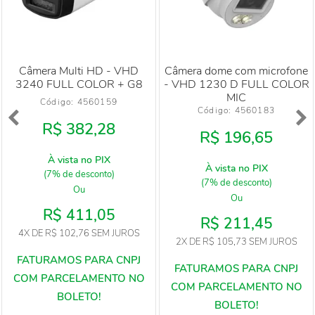
Câmera Multi HD - VHD
Câmera dome com microfone
3240 FULL COLOR + G8
- VHD 1230 D FULL COLOR
MIC
Código: 
4560159
Código: 
4560183
R$ 382,28
R$ 196,65
À vista no PIX
À vista no PIX
(7% de desconto)
(7% de desconto)
Ou
Ou
R$ 411,05
R$ 211,45
4X
DE
R$ 102,76
SEM JUROS
2X
DE
R$ 105,73
SEM JUROS