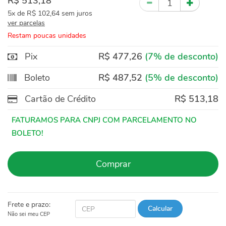
R$ 513,18
5x
de
R$ 102,64
sem juros
ver parcelas
Restam poucas unidades
Pix
R$ 477,26
(7% de desconto)
Boleto
R$ 487,52
(5% de desconto)
Cartão de Crédito
R$ 513,18
Comprar
Frete e prazo:
Calcular
Não sei meu CEP