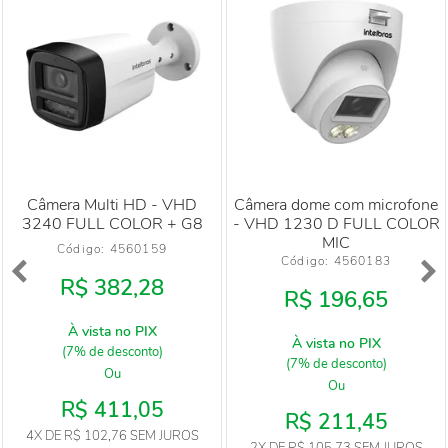
Câmera Multi HD - VHD
Câmera dome com microfone
3240 FULL COLOR + G8
- VHD 1230 D FULL COLOR
MIC
Código: 
4560159
Código: 
4560183
R$ 382,28
R$ 196,65
À vista no PIX
À vista no PIX
(7% de desconto)
(7% de desconto)
Ou
Ou
R$ 411,05
R$ 211,45
4X
DE
R$ 102,76
SEM JUROS
2X
DE
R$ 105,73
SEM JUROS