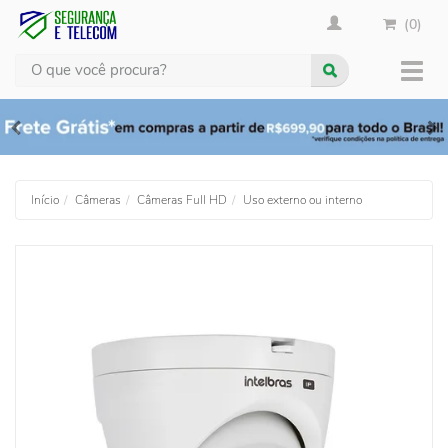
(0)
Busca
Muda
nave
Início
Câmeras
Câmeras Full HD
Uso externo ou interno