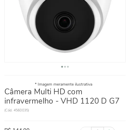
Câmera Multi HD com
infravermelho - VHD 1120 D G7
(
Cód.
4560035
)
Quantidade