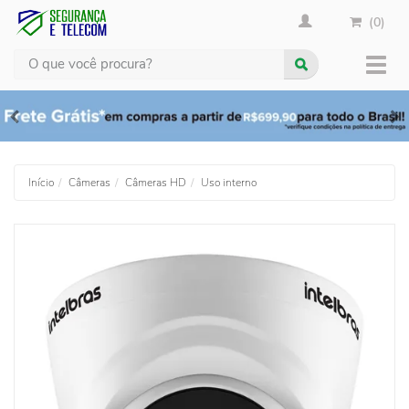
(0)
Busca
Muda
nave
Início
Câmeras
Câmeras HD
Uso interno