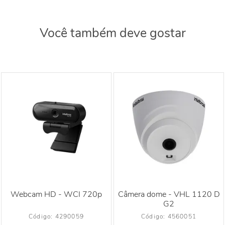
Você também deve gostar
Webcam HD - WCI 720p
Câmera dome - VHL 1120 D
G2
Código: 
4290059
Código: 
4560051