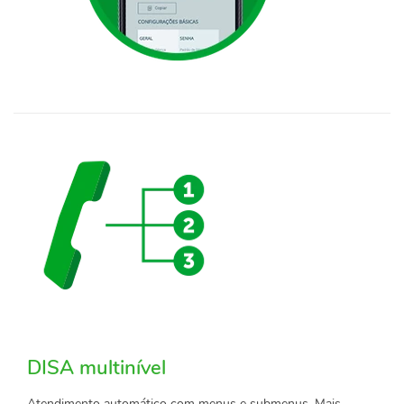
DISA multinível
Atendimento automático com menus e submenus. Mais