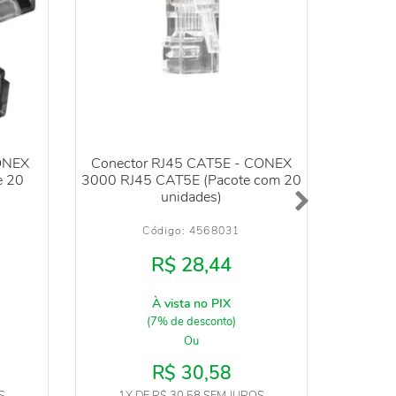
ONEX
Conector RJ45 CAT5E - CONEX
Conecto
e 20
3000 RJ45 CAT5E (Pacote com 20
- 
unidades)
Código: 
4568031
R$ 28,44
À vista no PIX
(7% de desconto)
Ou
R$ 30,58
1X