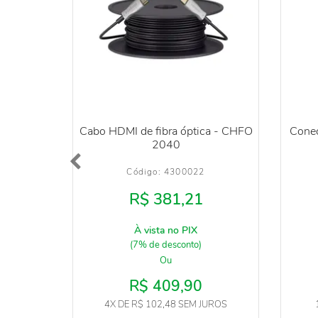
Cabo HDMI de fibra óptica - CHFO
Conec
2040
Código: 
4300022
R$ 381,21
À vista no PIX
(7% de desconto)
Ou
R$ 409,90
4X
DE
R$ 102,48
SEM JUROS