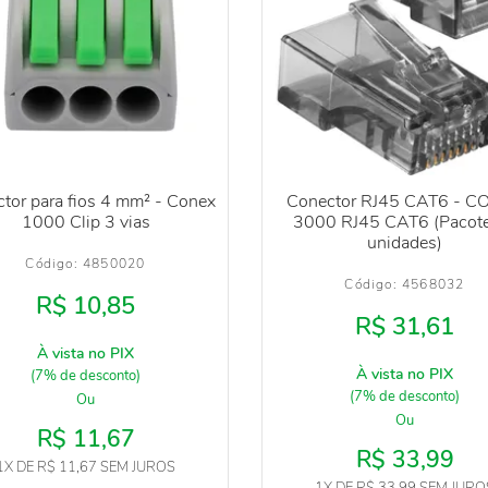
tor para fios 4 mm² - Conex
Conector RJ45 CAT6 - C
1000 Clip 3 vias
3000 RJ45 CAT6 (Pacot
unidades)
Código: 
4850020
Código: 
4568032
R$ 10,85
R$ 31,61
À vista no PIX
À vista no PIX
(7% de desconto)
(7% de desconto)
Ou
Ou
R$ 11,67
R$ 33,99
1X
DE
R$ 11,67
SEM JUROS