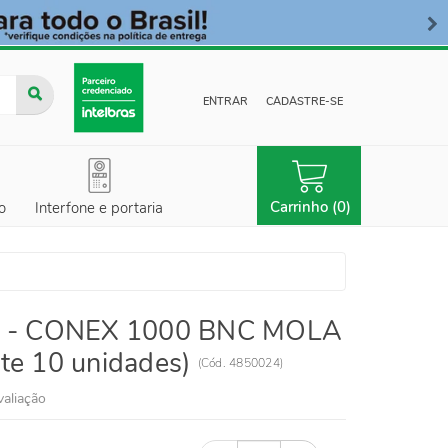
ENTRAR
CADASTRE-SE
Carrinho (0)
o
Interfone e portaria
r - CONEX 1000 BNC MOLA
te 10 unidades)
(
Cód.
4850024
)
valiação