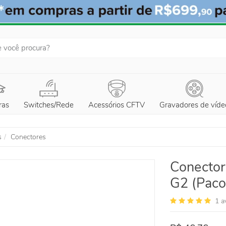
ras
Switches/Rede
Acessórios CFTV
Gravadores de víde
s
Conectores
Conecto
G2 (Paco
1
a