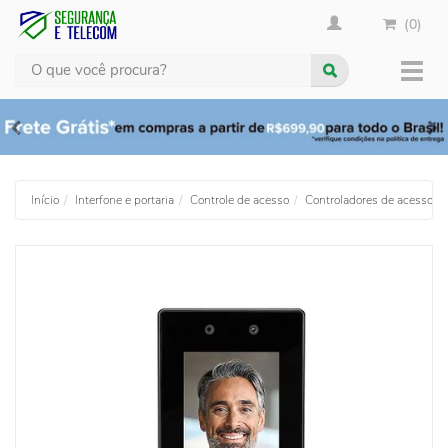
(0)
Busca
Muda
nave
Início
Interfone e portaria
Controle de acesso
Controladores de acesso