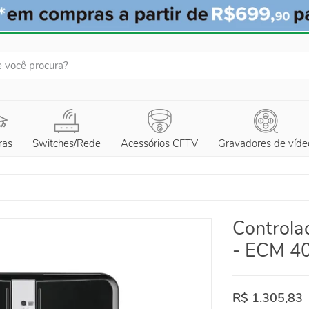
ras
Switches/Rede
Acessórios CFTV
Gravadores de víde
Controla
- ECM 4
R$ 1.305,83