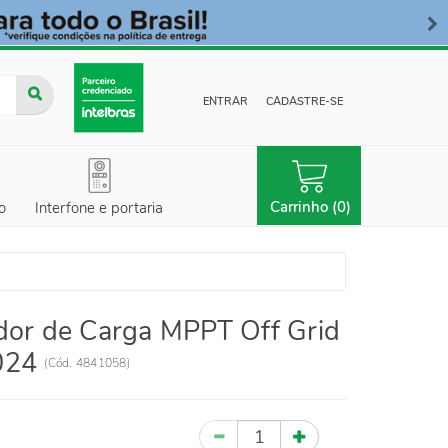
ENTRAR
CADASTRE-SE
Carrinho (0)
o
Interfone e portaria
dor de Carga MPPT Off Grid
024
(
Cód.
4841058
)
Quantidade