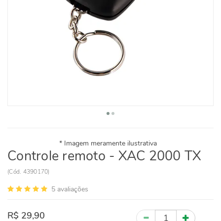
Controle remoto - XAC 2000 TX
(
Cód.
4390170
)
5
avaliações
R$ 29,90
Quantidade