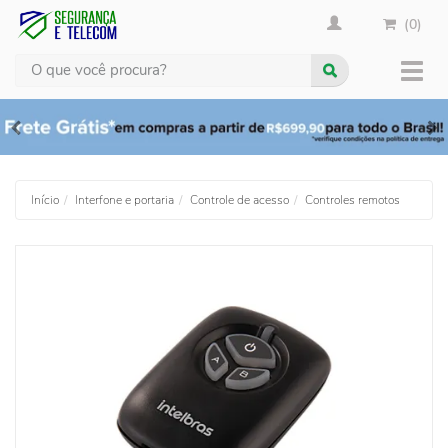
(0)
Busca
Muda
nave
Início
Interfone e portaria
Controle de acesso
Controles remotos