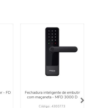
or - FD
Fechadura inteligente de embutir
Fechadu
com maçaneta - MFD 3000 D
sem 
Código: 
4300773