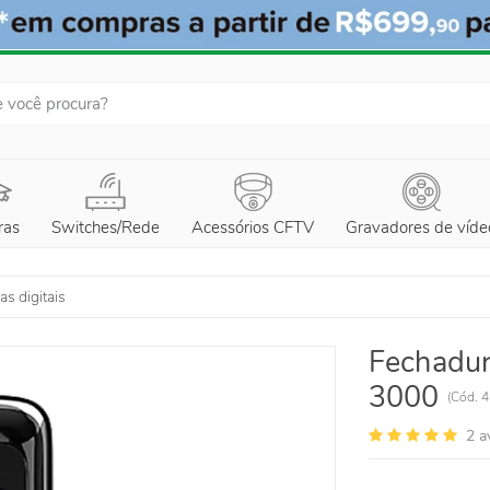
ras
Switches/Rede
Acessórios CFTV
Gravadores de víde
s digitais
Fechadur
3000
(
Cód.
4
2
a