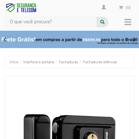
(0)
Busca
Muda
nave
Início
Interfone e portaria
Fechaduras
Fechaduras elétricas