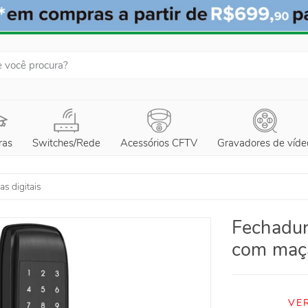
ras
Switches/Rede
Acessórios CFTV
Gravadores de víde
s digitais
Fechadur
com maç
VE