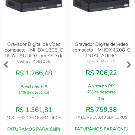
Gravador Digital de vídeo
Gravador Digital de vídeo
compacto - MHDX 1208-C
compacto - MHDX 1208-C
DUAL AUDIO Com SSD de
DUAL AUDIO
512GB
Código: 
4581253
Código: 
4581256
R$ 706,22
R$ 1.266,48
À vista no PIX
À vista no PIX
(7% de desconto)
(7% de desconto)
Ou
Ou
R$ 759,38
R$ 1.361,81
7X
DE
R$ 108,48
SEM JUROS
10X
DE
R$ 136,18
SEM JUROS