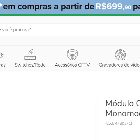
ras
Switches/Rede
Acessórios CFTV
Gravadores de víde
Módulo 
Monomod
(
Cód.
4780171
)