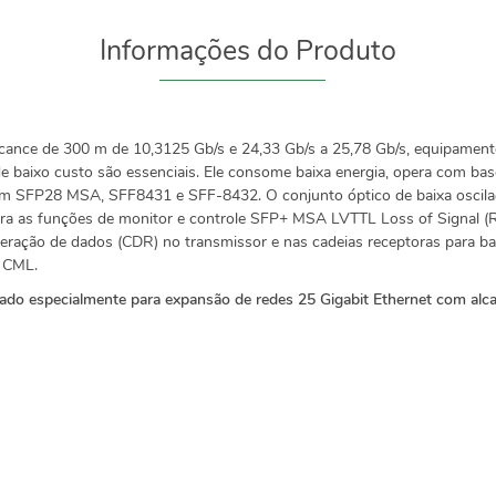
Informações do Produto
lcance de 300 m de 10,3125 Gb/s e 24,33 Gb/s a 25,78 Gb/s, equipament
de baixo custo são essenciais. Ele consome baixa energia, opera com ba
 com SFP28 MSA, SFF8431 e SFF-8432. O conjunto óptico de baixa oscilaç
ora as funções de monitor e controle SFP+ MSA LVTTL Loss of Signal 
cuperação de dados (CDR) no transmissor e nas cadeias receptoras para b
m CML.
do especialmente para expansão de redes 25 Gigabit Ethernet com alca