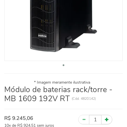
Módulo de baterias rack/torre -
MB 1609 192V RT
(
Cód.
4820142
)
R$ 9.245,06
Quantidade
10x
de
R$ 924,51
sem juros