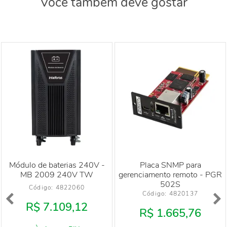
Você também deve gostar
Módulo de baterias 240V -
Placa SNMP para
MB 2009 240V TW
gerenciamento remoto - PGR
502S
Código: 
4822060
Código: 
4820137
R$ 7.109,12
R$ 1.665,76