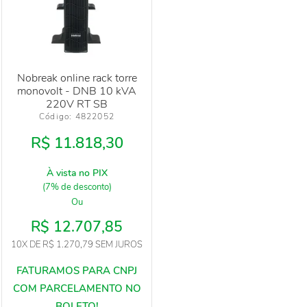
Nobreak online rack torre
monovolt - DNB 10 kVA
220V RT SB
Código: 
4822052
R$ 11.818,30
À vista no PIX
(7% de desconto)
Ou
R$ 12.707,85
10X
DE
R$ 1.270,79
SEM JUROS