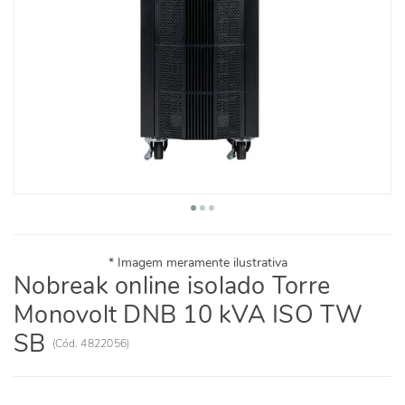
Nobreak online isolado Torre
Monovolt DNB 10 kVA ISO TW
SB
(
Cód.
4822056
)