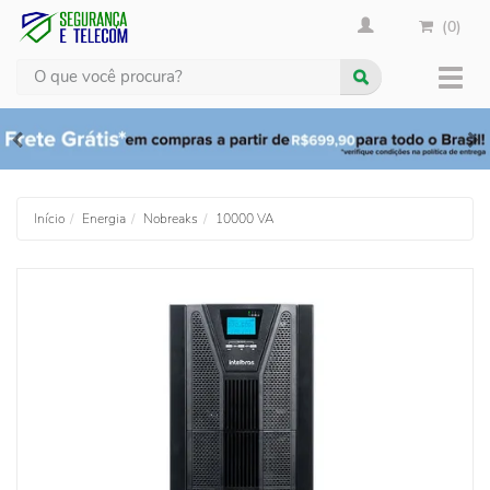
(0)
Busca
Muda
nave
Início
Energia
Nobreaks
10000 VA