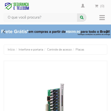
(0)
Busca
Muda
nave
Início
Interfone e portaria
Controle de acesso
Placas