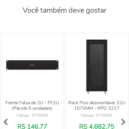
Você também deve gostar
Frente Falsa de 2U - FF2U
Rack Piso desmontável 32U
(Pacote 5 unidades)
1070MM - RPD 3217
Código: 
4770083
Código: 
4770081
R$ 146,77
R$ 4.682,75