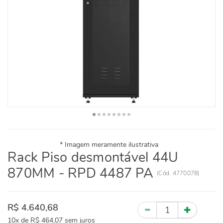
Rack Piso desmontável 44U
870MM - RPD 4487 PA
(
Cód.
4770078
)
R$ 4.640,68
Quantidade
10x
de
R$ 464,07
sem juros