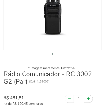
Rádio Comunicador - RC 3002
G2 (Par)
(
Cód.
4163002
)
R$ 481,81
Quantidade
4x
de
R$ 120,45
sem juros