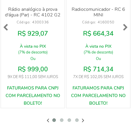
Rádio analógico à prova
Radiocomunicador - RC 6
d'água (Par) - RC 4102 G2
MINI
Código: 
4300336
Código: 
4160050
R$ 929,07
R$ 664,34
À vista no PIX
À vista no PIX
(7% de desconto)
(7% de desconto)
Ou
Ou
R$ 999,00
R$ 714,34
9X
DE
R$ 111,00
SEM JUROS
7X
DE
R$ 102,05
SEM JUROS