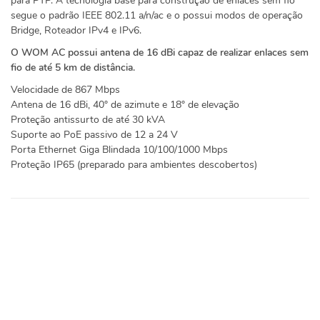
para PTP. A tecnologia base para construção de enlaces sem fio
segue o padrão IEEE 802.11 a/n/ac e o possui modos de operação
Bridge, Roteador IPv4 e IPv6.
O WOM AC possui antena de 16 dBi capaz de realizar enlaces sem
fio de até 5 km de distância.
Velocidade de 867 Mbps
Antena de 16 dBi, 40° de azimute e 18° de elevação
Proteção antissurto de até 30 kVA
Suporte ao PoE passivo de 12 a 24 V
Porta Ethernet Giga Blindada 10/100/1000 Mbps
Proteção IP65 (preparado para ambientes descobertos)