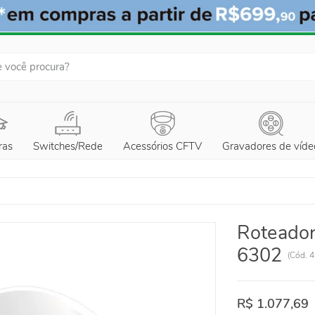
ras
Switches/Rede
Acessórios CFTV
Gravadores de víde
Roteador
6302
(
Cód.
4
R$ 1.077,69