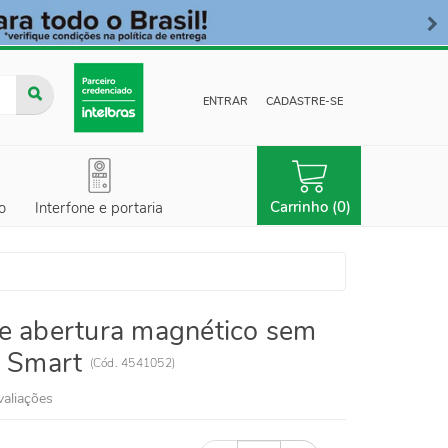
ENTRAR
CADASTRE-SE
Carrinho (0)
o
Interfone e portaria
e abertura magnético sem
S Smart
(
Cód.
4541052
)
valiações