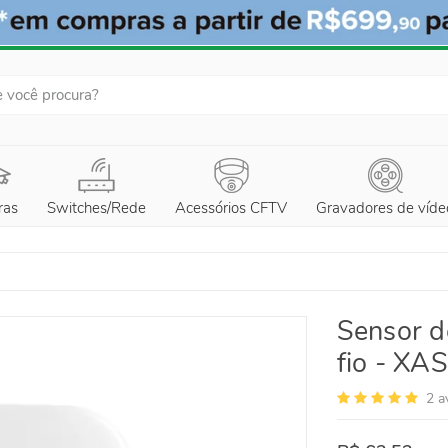
ras
Switches/Rede
Acessórios CFTV
Gravadores de víde
Sensor d
fio - XA
2
a