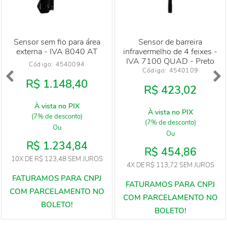
Sensor sem fio para área
Sensor de barreira
externa - IVA 8040 AT
infravermelho de 4 feixes -
IVA 7100 QUAD - Preto
Código: 
4540094
Código: 
4540109
R$ 1.148,40
R$ 423,02
À vista no PIX
À vista no PIX
(7% de desconto)
(7% de desconto)
Ou
Ou
R$ 1.234,84
R$ 454,86
10X
DE
R$ 123,48
SEM JUROS
4X
DE
R$ 113,72
SEM JUROS