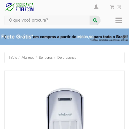
(0)
Busca
Muda
nave
Início
Alarmes
Sensores
De presença