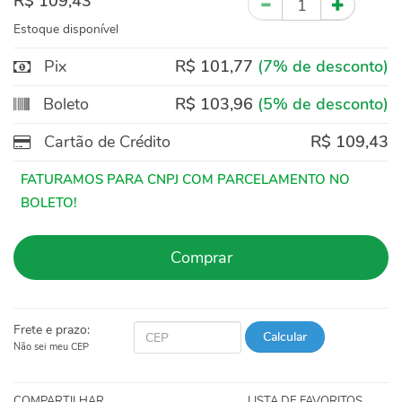
R$ 109,43
Estoque disponível
Pix
R$ 101,77
(7% de desconto)
Boleto
R$ 103,96
(5% de desconto)
Cartão de Crédito
R$ 109,43
Comprar
Frete e prazo:
Calcular
Não sei meu CEP
COMPARTILHAR
LISTA DE FAVORITOS