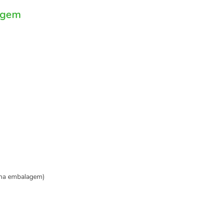
agem
 na embalagem)