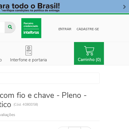
ENTRAR
CADASTRE-SE
Carrinho (0)
o
Interfone e portaria
com fio e chave - Pleno -
tico
(
Cód.
4080058
)
valiações