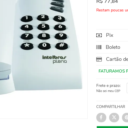
R$ 77,84
Restam poucas u
Pix
Boleto
Cartão de
Frete e prazo:
Não sei meu CEP
COMPARTILHAR