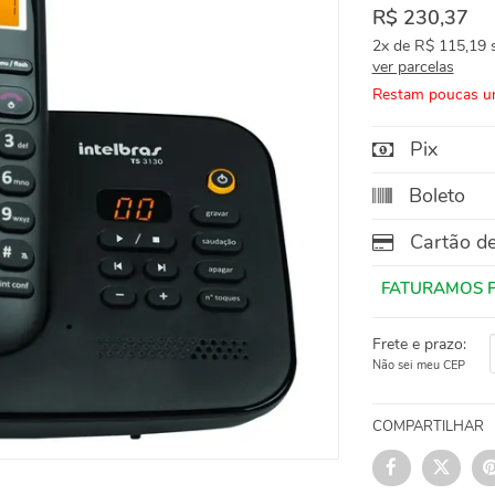
R$ 230,37
2x
de
R$ 115,19
s
ver parcelas
Restam poucas u
Pix
Boleto
Cartão de
Frete e prazo:
Não sei meu CEP
COMPARTILHAR