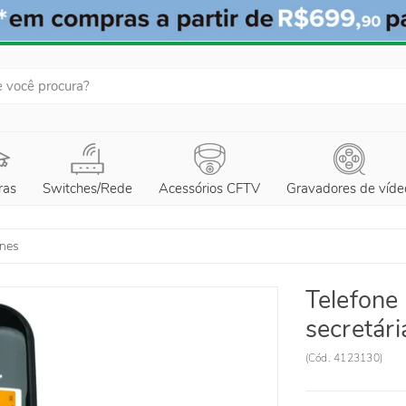
ras
Switches/Rede
Acessórios CFTV
Gravadores de víde
ones
Telefone 
secretári
(
Cód.
4123130
)