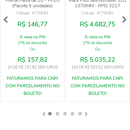
Frente Falsa de 2U - FF2U
Rack Piso desmontável 32U
(Pacote 5 unidades)
1070MM - RPD 3217
Código: 
4770083
Código: 
4770081
R$ 146,77
R$ 4.682,75
À vista no PIX
À vista no PIX
(7% de desconto)
(7% de desconto)
Ou
Ou
R$ 157,82
R$ 5.035,22
1X
DE
R$ 157,82
SEM JUROS
10X
DE
R$ 503,52
SEM JUROS