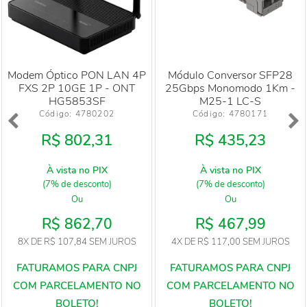
Modem Óptico PON LAN 4P
Módulo Conversor SFP28
FXS 2P 10GE 1P - ONT
25Gbps Monomodo 1Km -
HG5853SF
M25-1 LC-S
Código: 
4780202
Código: 
4780171
R$ 802,31
R$ 435,23
À vista no PIX
À vista no PIX
(7% de desconto)
(7% de desconto)
Ou
Ou
R$ 862,70
R$ 467,99
8X
DE
R$ 107,84
SEM JUROS
4X
DE
R$ 117,00
SEM JUROS