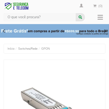
(0)
Busca
Muda
nave
Início
Switches/Rede
GPON