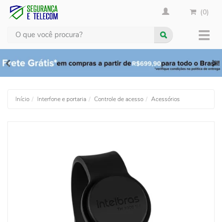
(0)
Busca
Muda
nave
Início
Interfone e portaria
Controle de acesso
Acessórios