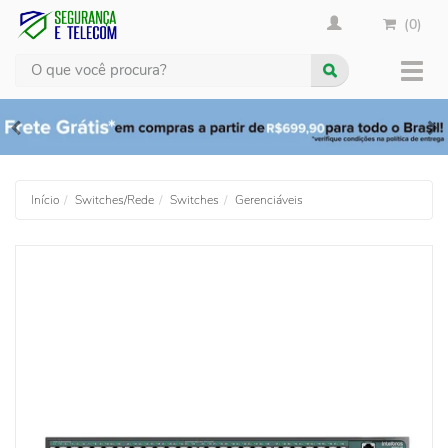
(0)
Busca
Muda
nave
Início
Switches/Rede
Switches
Gerenciáveis