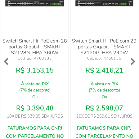
Switch Smart Hi-PoE com 28
Switch Smart Hi-PoE com 20
portas Gigabit - SMART
portas Gigabit - SMART
S2128G-HPA 360W
S2120G-HPA 240W
Código: 
4760133
Código: 
4760135
R$ 3.153,15
R$ 2.416,21
À vista no PIX
À vista no PIX
(7% de desconto)
(7% de desconto)
Ou
Ou
R$ 3.390,48
R$ 2.598,07
10X
DE
R$ 339,05
SEM JUROS
10X
DE
R$ 259,81
SEM JUROS