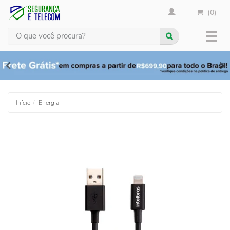
(0)
Busca
Muda
nave
Início
Energia