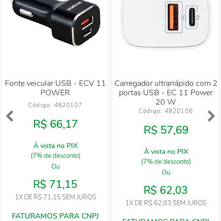
Fonte veicular USB - ECV 11
Carregador ultrarrápido com 2
POWER
portas USB - EC 11 Power
20 W
Código: 
4820107
Código: 
4820106
R$ 66,17
R$ 57,69
À vista no PIX
À vista no PIX
(7% de desconto)
(7% de desconto)
Ou
Ou
R$ 71,15
R$ 62,03
1X
DE
R$ 71,15
SEM JUROS
1X
DE
R$ 62,03
SEM JUROS