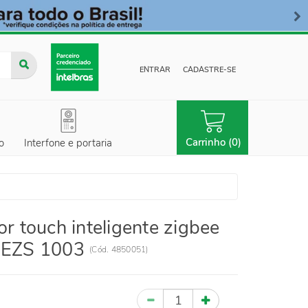
ENTRAR
CADASTRE-SE
Carrinho (0)
o
Interfone e portaria
or touch inteligente zigbee
- EZS 1003
(
Cód.
4850051
)
Quantidade