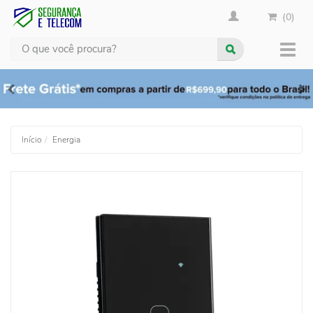
(0)
Busca
Muda
nave
Início
Energia