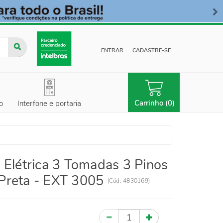
ENTRAR
CADASTRE-SE
Carrinho (0)
o
Interfone e portaria
 Elétrica 3 Tomadas 3 Pinos
Preta - EXT 3005
(
Cód.
4830169
)
Quantidade