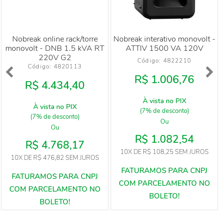
Nobreak online rack/torre
Nobreak interativo monovolt -
monovolt - DNB 1.5 kVA RT
ATTIV 1500 VA 120V
220V G2
Código: 
4822210
Código: 
4820113
R$ 1.006,76
R$ 4.434,40
À vista no PIX
À vista no PIX
(7% de desconto)
(7% de desconto)
Ou
Ou
R$ 1.082,54
R$ 4.768,17
10X
DE
R$ 108,25
SEM JUROS
10X
DE
R$ 476,82
SEM JUROS