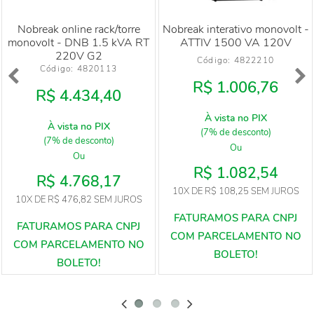
Nobreak online rack/torre
Nobreak interativo monovolt -
monovolt - DNB 1.5 kVA RT
ATTIV 1500 VA 120V
220V G2
Código: 
4822210
Código: 
4820113
R$ 1.006,76
R$ 4.434,40
À vista no PIX
À vista no PIX
(7% de desconto)
(7% de desconto)
Ou
Ou
R$ 1.082,54
R$ 4.768,17
10X
DE
R$ 108,25
SEM JUROS
10X
DE
R$ 476,82
SEM JUROS